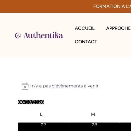
Aller
FORMATION À L’
au
contenu
ACCUEIL
APPROCHE
CONTACT
lundi
mardi
Évènements
Il n’y a pas d’évènements à venir.
Notice
08/08/2026
Sélectionnez
Calendrier
une
L
M
date.
0
0
27
28
de
évènements
évènements