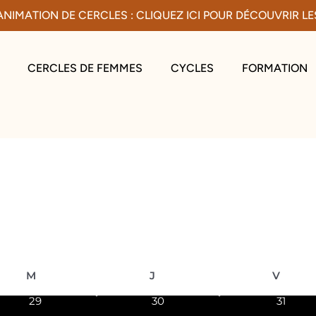
ANIMATION DE CERCLES : CLIQUEZ ICI POUR DÉCOUVRIR L
CERCLES DE FEMMES
CYCLES
FORMATION
mercredi
jeudi
vendre
M
J
V
0
0
0
29
30
31
évènements
évènements
évènem